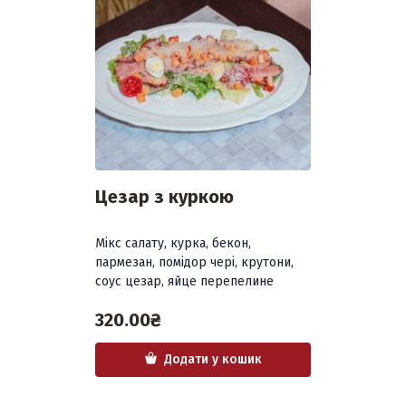
Цезар з куркою
Мікс салату, курка, бекон,
пармезан, помідор чері, крутони,
соус цезар, яйце перепелине
320.00
₴
Додати у кошик