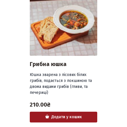
Грибна юшка
Юшка зварена з лісових білих
грибів, подається з локшиною та
двома видами грибів (гливи, та
печериці)
210.00
₴
Додати у кошик