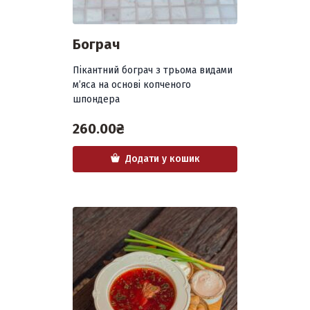
Бограч
Пікантний бограч з трьома видами
м’яса на основі копченого
шпондера
260.00
₴
Додати у кошик