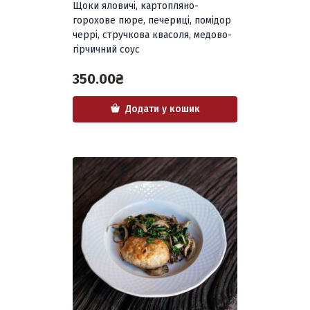
Щоки яловичі, картопляно-
горохове пюре, печериці, помідор
черрі, стручкова квасоля, медово-
гірчичний соус
350.00
₴
Додати у кошик