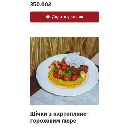
350.00
₴
Додати у кошик
Щічки з картопляно-
гороховим пюре