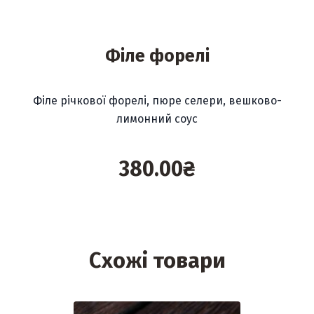
Філе форелі
Філе річкової форелі, пюре селери, вешково-
лимонний соус
380.00
₴
Схожі товари