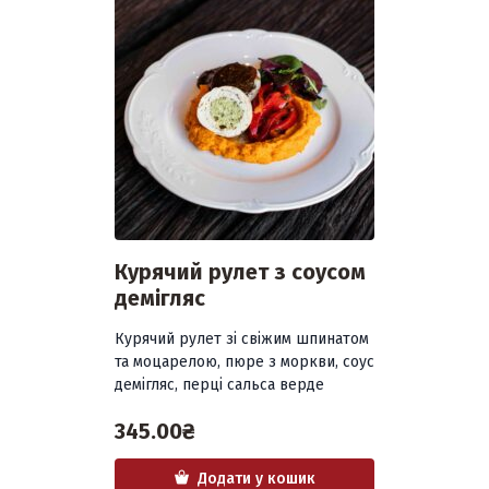
Курячий рулет з соусом
демігляс
Курячий рулет зі свіжим шпинатом
та моцарелою, пюре з моркви, соус
демігляс, перці сальса верде
345.00
₴
Додати у кошик