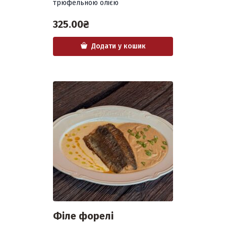
трюфельною олією
325.00
₴
Додати у кошик
Філе форелі