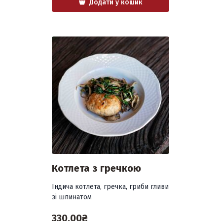
Додати у кошик
Котлета з гречкою
Індича котлета, гречка, гриби гливи
зі шпинатом
330.00
₴